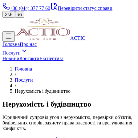
+38 (044) 377 77 60
Перевірити статус справи
УКР
en
ACTIO
Головна
Про нас
Послуги
Новини
Контакти
Експертиза
Головна
/
Послуги
/
Нерухомість і будівництво
Нерухомість і будівництво
Юридичний супровід угод з нерухомістю, перевірки об'єктів,
будівельних спорів, захисту права власності та врегулювання
конфліктів.