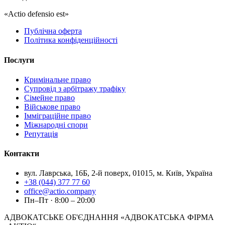
«Actio defensio est»
Публічна оферта
Політика конфіденційності
Послуги
Кримінальне право
Супровід з арбітражу трафіку
Сімейне право
Військове право
Імміграційне право
Міжнародні спори
Репутація
Контакти
вул. Лаврська, 16Б, 2-й поверх, 01015, м. Київ, Україна
+38 (044) 377 77 60
office@actio.company
Пн–Пт · 8:00 – 20:00
АДВОКАТСЬКЕ ОБ'ЄДНАННЯ «АДВОКАТСЬКА ФІРМА