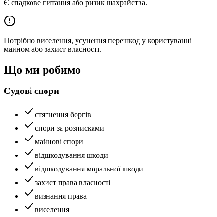
Є спадкове питання або ризик шахрайства.
Потрібно виселення, усунення перешкод у користуванні
майном або захист власності.
Що ми робимо
Судові спори
стягнення боргів
спори за розписками
майнові спори
відшкодування шкоди
відшкодування моральної шкоди
захист права власності
визнання права
виселення