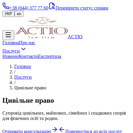
+38 (044) 377 77 60
Перевірити статус справи
УКР
en
ACTIO
Головна
Про нас
Послуги
Новини
Контакти
Експертиза
Головна
/
Послуги
/
Цивільне право
Цивільне право
Супровід цивільних, майнових, сімейних і спадкових спорів
для фізичних осіб та родин.
Отримати консультацію
Повернутися до всіх послуг