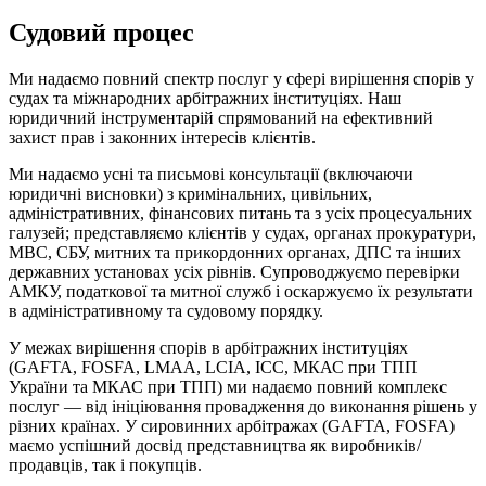
Судовий процес
Ми надаємо повний спектр послуг у сфері вирішення спорів у
судах та міжнародних арбітражних інституціях. Наш
юридичний інструментарій спрямований на ефективний
захист прав і законних інтересів клієнтів.
Ми надаємо усні та письмові консультації (включаючи
юридичні висновки) з кримінальних, цивільних,
адміністративних, фінансових питань та з усіх процесуальних
галузей; представляємо клієнтів у судах, органах прокуратури,
МВС, СБУ, митних та прикордонних органах, ДПС та інших
державних установах усіх рівнів. Супроводжуємо перевірки
АМКУ, податкової та митної служб і оскаржуємо їх результати
в адміністративному та судовому порядку.
У межах вирішення спорів в арбітражних інституціях
(GAFTA, FOSFA, LMAA, LCIA, ICC, МКАС при ТПП
України та МКАС при ТПП) ми надаємо повний комплекс
послуг — від ініціювання провадження до виконання рішень у
різних країнах. У сировинних арбітражах (GAFTA, FOSFA)
маємо успішний досвід представництва як виробників/
продавців, так і покупців.