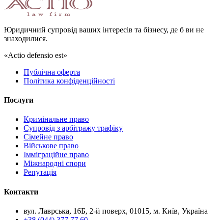
Юридичний супровід ваших інтересів та бізнесу, де б ви не
знаходилися.
«Actio defensio est»
Публічна оферта
Політика конфіденційності
Послуги
Кримінальне право
Супровід з арбітражу трафіку
Сімейне право
Військове право
Імміграційне право
Міжнародні спори
Репутація
Контакти
вул. Лаврська, 16Б, 2-й поверх, 01015, м. Київ, Україна
+38 (044) 377 77 60