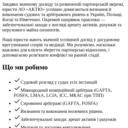
Завдяки значному досвіду та розвиненій партнерській мережі,
юристи АО «АКТІО» успішно домагаються визнання й
виконання судових та арбітражних рішень в Україні, Польщі,
Китаї та Німеччині. Окремий напрямок практики —
забезпечувальні заходи у вигляді арешту активів, рахунків та
нерухомого майна опонентів.
Наші юристи мають значний успішний досвід у досудовому
врегулюванні спорів та медіації. Ми розуміємо, наскільки
важливо для клієнта зберегти партнерські відносини, і
допомагаємо розв'язати конфлікт на ранній стадії.
Що ми робимо
Судовий розгляд у судах усіх інстанцій
Міжнародний комерційний арбітраж (GAFTA,
FOSFA, LMAA, LCIA, ICC, МКАС при ТПП)
Сировинні арбітражі (GAFTA, FOSFA)
Визнання та виконання іноземних рішень
Забезпечувальні заходи: арешт активів і рахунків
Медіація та досудове врегулювання