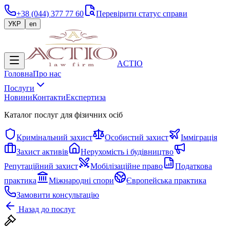
+38 (044) 377 77 60
Перевірити статус справи
УКР
en
ACTIO
Головна
Про нас
Послуги
Новини
Контакти
Експертиза
Каталог послуг для фізичних осіб
Кримінальний захист
Особистий захист
Імміграція
Захист активів
Нерухомість і будівництво
Репутаційний захист
Мобілізаційне право
Податкова
практика
Міжнародні спори
Європейська практика
Замовити консультацію
Назад до послуг