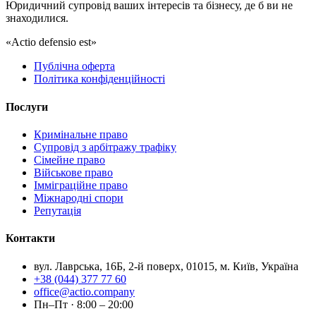
Юридичний супровід ваших інтересів та бізнесу, де б ви не
знаходилися.
«Actio defensio est»
Публічна оферта
Політика конфіденційності
Послуги
Кримінальне право
Супровід з арбітражу трафіку
Сімейне право
Військове право
Імміграційне право
Міжнародні спори
Репутація
Контакти
вул. Лаврська, 16Б, 2-й поверх, 01015, м. Київ, Україна
+38 (044) 377 77 60
office@actio.company
Пн–Пт · 8:00 – 20:00