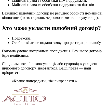
Майнові права та обов'язки між подружжям.
Майнові права та обов'язки подружжя як батьків.
Важливо: шлюбний договір не регулює особисті немайнові
відносини (як-то порядок черговості миття посуду тощо).
Хто може укласти шлюбний договір?
Подружжя.
Особи, які лише подали заяву про реєстрацію шлюбу.
Головна умова: нотаріальне посвідчення. Без нього договір
буде недійсним.
Якщо вам потрібна консультація або супровід в укладенні
шлюбного договору, звертайтеся. Ваші права — наш
пріоритет!
«
Краще попередити, ніж виправляти.
»