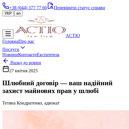
+38 (044) 377 77 60
Перевірити статус справи
УКР
en
ACTIO
Головна
Про нас
Послуги
Новини
Контакти
Експертиза
Назад до новин
27 квітня 2025
Шлюбний договір — ваш надійний
захист майнових прав у шлюбі
Тетяна Кондратенко, адвокат